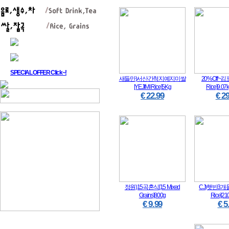
SPECIAL OFFER Click~!
새들만)서산간척지예지미쌀
20%Off~김포
[YEJIMI Rice]5Kg
Rice]9.07
€ 22.99
€ 29
정원)15곡혼식[15 Mixed
CJ)햇반3개들
Grains]800g
Rice]21
€ 9.99
€ 5