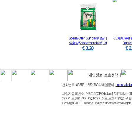
Special Offer~Sun clad)시노데
CJ)햇반큰햇반[c
일출쌀[Shinode shusi rice]1kg
Big siz
€ 3.20
€ 2
전화번호 : 00353-1-552-7894
/ 메일문의 :
coreanairel
사업자등록번호 : 443915 (CRO Ireland)
/ 대표이사 : JI HO 
개인정보 관리책임자 : J / 개인정보 보호기간 : 회원
Copyright 2010 Coreana On-line Supermarket All 