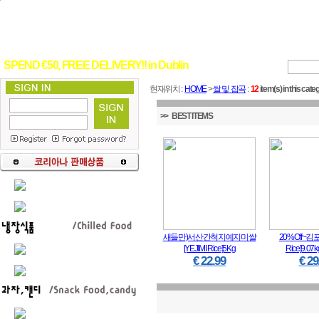
SPEND €50, FREE DELIVERY!! in Dublin
현재위치 :
HOME
>
쌀 및 잡곡
:
12
item(s) in this cate
>> BEST ITEMS
새들만)서산간척지예지미쌀
20%Off~김포
[YEJIMI Rice]5Kg
Rice]9.07k
€ 22.99
€ 29