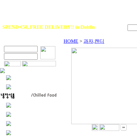
SPEND €50, FREE DELIVERY!! in Dublin
HOME
>
과자,캔디