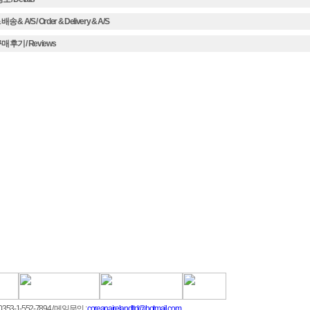
송 & A/S / Order & Delivery & A/S
 후기 / Reviews
353-1-552-7894
/ 메일문의 :
coreanairelandltd@hotmail.com