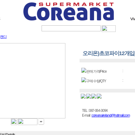
Sig
,캔디
오리온)초코파이12개입[Cho
:
판매 가격/Price
:
구매 수량/QTY
TEL : 087-064-3094
E-mail :
coreanaireland@hotmail.com
 / Details