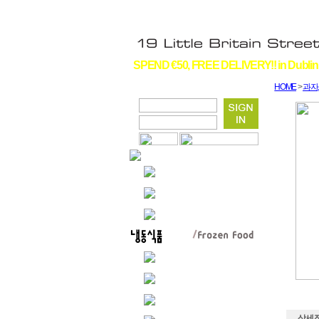
SPEND €50, FREE DELIVERY!! in Dublin
HOME
>
과자
상세 정보