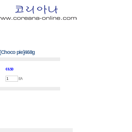
n In
│
Order Info
│
Shopping Cart
│
Q & A
│
My Page
co pie]468g
€ 6.50
EA